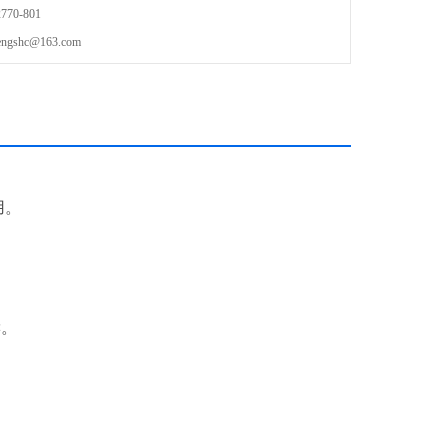
70-801
shc@163.com
用。
。
读。
。