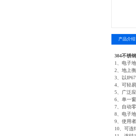
产品介绍
304不锈
1、电子
2、地上
3、以IP
4、可轻
5、广泛
6、单一
7、自动
8、电子
9、使用
10、可连
11、连结