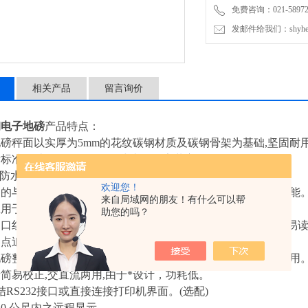
免费咨询：021-589727
发邮件给我们：shyheng
相关产品
留言询价
钢电子地磅
产品特点：
地磅秤面以实厚为5mm的花纹碳钢材质及碳钢骨架为基础,坚固耐
衡标准型结构,附有4组可调式支脚，安装方便。
67防水连接盒连接4颗高精度感应器使用。
欢迎您！
易的与重量控制显示器连接使用,以读取重量数据及启动其它功能
来自局域网的朋友！有什么可以帮
应用于仓库、车间、货场、集贸市场。
助您的吗？
窗口红色灯管显示，可在多种不同的作业环境中方便使用清晰易
零点追踪,全扣重及重量累计功能。
地磅整体表面化学工艺处理，美观、抗腐蚀,喷涂台面，清洁耐用
者简易校正,交直流两用,由于*设计，功耗低。
结RS232接口或直接连接打印机界面。(选配)
10 公尺内之远程显示。