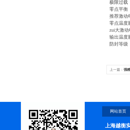
极限过载：8
零点
推荐激动电
零点温度
zui大激动
输出温度
防封等级：IP6
上一篇：
强
网站首页
上海越衡