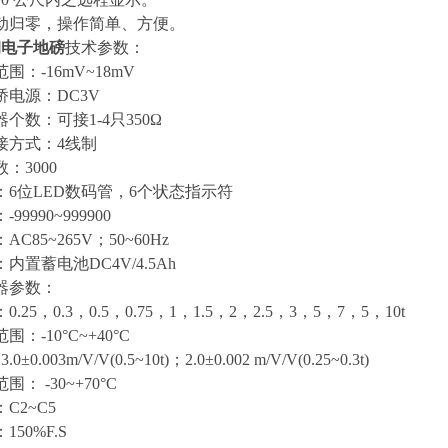
自动归零，操作简单、方便。
钢电子地磅
技术参数：
围：-16mV~18mV
桥电源：DC3V
个数：可接1-4只350Ω
接方式：4线制
：3000
：6位LED数码管，6个状态指示符
9990~999900
C85~265V；50~60Hz
内置蓄电池DC4V/4.5Ah
器参数：
.25，0.3，0.5，0.75，1，1.5，2，2.5，3，5，7，5，10t
：-10°C~+40°C
±0.003m/V/V(0.5~10t)；2.0±0.002 m/V/V(0.25~0.3t)
： -30~+70°C
等级：C2~C5
50%F.S