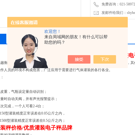
免费咨询：021-589727
发邮件给我们：shyheng
欢迎您！
来自局域网的朋友！有什么可以帮
相关产品
留言询价
助您的吗？
液化气灌装秤价格/优质灌装电
海越衡实业公司力作，款式大气，功能齐全，是一种带有计量功能的气体灌装系统，其
操作人员的环境不构成危害，广泛应用于需要进行气体灌装的各行各业。
点：
瓶皮重，气瓶设定量自动识别；
重量时自动关阀，并有声光报警提示；
次完成，一个人可看2-4台；
150型灌装精度正常误差在0.05公斤之内，
1500型灌装精度正常误差在0.5公斤之内；
装秤价格/优质灌装电子秤品牌