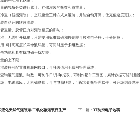
气瓶的详细灌装数据；
装量的气瓶分类进行累计、存储灌装的瓶数和总重量；
、净重（智能灌装）、空瓶重量三种方式来灌装，并能自动开阀，使充值速度更快；
欠装自动开阀继续灌装；
气管重量、胶管扭力对灌装精度的影响；
校准，无需打开机箱，只需要用标准砝码和按键即可校准电子秤，十分便捷；
用16排高亮度长寿命数码管，可同时显示多组数据；
冲击功能和具有抗电磁干扰功能；
重量的上下限；
子灌装秤可配置微机联网接口，可升级适用于联网管理系统；
查询灌气瓶数、吨数，可制作日/月/年报表，可制作记件工资图，累计数据可随时删
升级：电磁感应，无机械磨损，可与电脑联网，可配套钢瓶管理软件，可升级到条码秤
NG液化天然气灌装泵/二氧化碳灌装秤生产
下一篇：
3T防滑电子地磅