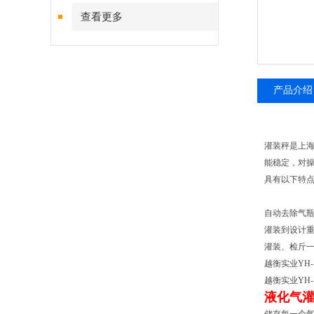
查看更多
产品介绍
灌装秤是上
能稳定，对
具有以下特
自动去除气
灌装到设计
灌装、检斤一
越衡实业YH-
越衡实业YH-
液化气灌