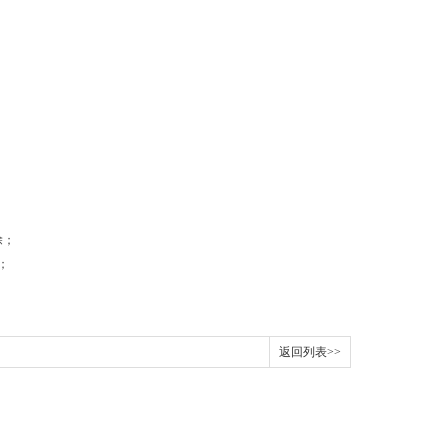
除；
；
返回列表>>