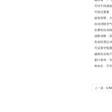
储存每一个
可对不同灌
可按总重量
超装报警，
自动消除充
全量程自动
读数清晰，采
具有防震抗
可设置空瓶
越衡实业电
累计查询：可
寿命长、可
上一篇：
L