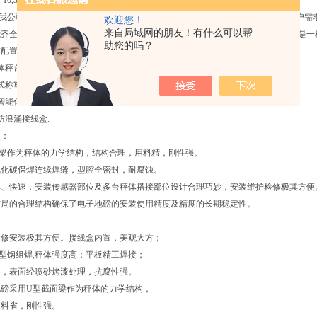
*10,3*12,3*14,3*15,3*16,3*18,3*21,3*24,3.4*16,3.4*18,3.4*21
我公司设计开发的一个新产品。该项目是本公司根据国内衡器市场发展趋势和用户需
欢迎您！
来自局域网的朋友！有什么可以帮
能齐全等特点，适用于工业、商业、建筑、仓储、货站、集贸市场等行业的计量，是一
助您的吗？
准配置：
体秤台（分段式）
式称重传感器
智能化交直流两用称重显示仪表（自带打印机）
防浪涌接线盒.
点：
面梁作为秤体的力学结构，结构合理，用料精，刚性强。
氧化碳保焊连续焊缝，型腔全密封，耐腐蚀。
单、快速，安装传感器部位及多台秤体搭接部位设计合理巧妙，安装维护检修极其方便
布局的合理结构确保了电子地磅的安装使用精度及精度的长期稳定性。
检修安装极其方便。接线盒内置，美观大方；
型钢组焊,秤体强度高；平板精工焊接；
用，表面经喷砂烤漆处理，抗腐性强。
地磅采用U型截面梁作为秤体的力学结构，
用料省，刚性强。