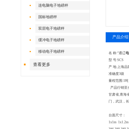
连电脑电子地磅秤
国标地磅秤
双层电子地磅秤
产品介绍
缓冲电子地磅秤
移动电子地磅秤
名 称:“通辽
电
型 号:SCS
查看更多
产 地:上海
准确度3级
量程范围:1吨，
产品行销至全国
甘肃省,青海
门，武汉，
台面尺寸：
1x1m 1x1.2m