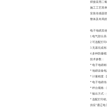
焊接采用二
施工工艺简
安装传感器
整体及布局
电子地磅其
1.电气部分
2.可选配打
3.无基坑或
4.多种防爆
技术参数：
* 电子地磅
* 地磅设备电源
* 计量精度 :
* 电子地磅传
* 秤台规格
* 输出方式
* 选配打印
供应“通辽电子