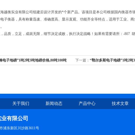
上海越衡实业有限公司组建后设计开发的*个新产品。该项目是本公司根据国内衡器市
的电子衡器，具有称量迅速、准确度高、显示直观、功能齐全等特点，适用于工业、商
具。
品质，立足，成就无限，细节决定成败，执行决定战略！如果有需要请所：-807 胡！公司：http:
峰电子地磅”1吨2吨3吨地磅价格,80吨100吨
下一篇：
“鄂尔多斯电子地磅”1吨2吨3
价
100吨120吨地衡报价
关于我们
新闻动态
产品中心
技术文章
实业有限公司
市浦东新区川沙路3611号