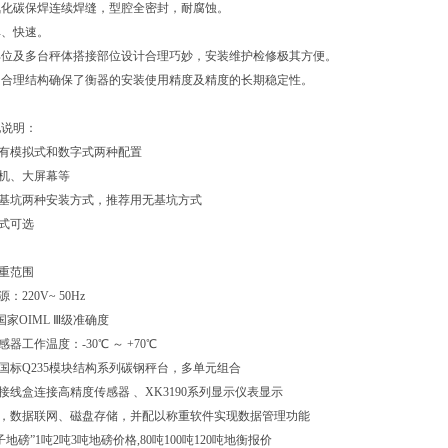
氧化碳保焊连续焊缝，型腔全密封，耐腐蚀。
单、快速。
部位及多台秤体搭接部位设计合理巧妙，安装维护检修极其方便。
的合理结构确保了衡器的安装使用精度及精度的长期稳定性。
他说明：
具有模拟式和数字式两种配置
印机、大屏幕等
有基坑两种安装方式，推荐用无基坑方式
模式可选
称重范围
：220V~ 50Hz
 国家OIML Ⅲ级准确度
感器工作温度：-30℃ ～ +70℃
：国标Q235模块结构系列碳钢秤台，多单元组合
：接线盒连接高精度传感器 、XK3190系列显示仪表显示
机，数据联网、磁盘存储，并配以称重软件实现数据管理功能
地磅”1吨2吨3吨地磅价格,80吨100吨120吨地衡报价