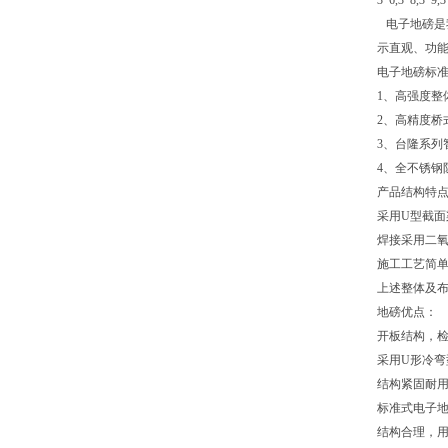
3*6,3*8,3*9,3
电子地磅是
示直观、功
电子地磅标
1、高强度整
2、高精度桥
3、台隆系列
4、全不锈钢
产品结构特
采用U型截
焊接采用二
施工工艺简
上述整体及
地磅优点：
开板结构，
采用U形冷弯
结构紧固耐
标准式电子
结构合理，