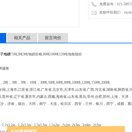
免费咨询：021-589727
发邮件给我们：shyheng
相关产品
留言询价
子地磅
”1吨2吨3吨地磅价格,80吨100吨120吨地衡报价
品牌越衡
2吨，3吨，5吨，10吨，30吨,50吨,60吨,80吨,100吨,120吨,150吨,200吨
,上海市,江苏省,浙江省,广东省,北京市,天津市,山东省,广西,河北省,湖南省,陕西省,河
省,贵州省,辽宁省,重庆市,内蒙古,西藏,海南省,山东省,青岛,常州,合肥,郑州,上海
长沙，济南，烟台，大同，南宁，大连，哈尔滨，西安，兰州，银川，西宁，成都，重
 1.2x1.2m 1.2x1.5m 1.5x1.5m 1.5x2m 2x2m 2x3m 2x4m 2x5m