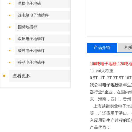
单层电子地磅
连电脑电子地磅秤
国标地磅秤
双层电子地磅秤
产品介绍
相
缓冲电子地磅秤
移动电子地磅秤
100
吨
电子地磅
,120
吨
1）
zui大称重
查看更多
0.5T 1T 2T 3T 5T 10T
我公司
电子地磅
常年生
器行业*企业，在国内
东，海南，四川，贵州
上海越衡实业电子地磅
等，广泛应用于港口、
入应用到生产过程的监
产品优势：