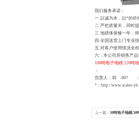
我们服务承诺：
一
.
以诚为本，以*的价
二
.
严把质量关，同时
三
.
地磅体保修一年，
四
.
全国送货上门专业
五
.
对客户使用情况全
六．本公司所销售产品
100
吨
电子地磅
,120
吨
：
负责人：胡
-807
*：
http://www.scales-yh
上一篇：
30吨电子地磅,50
吨地衡报价（SCS/xk3190