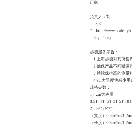
厂家。
：
负责人：胡
：
-807
*：
http://www.scales-yh
：
shyueheng
：
越衡服务宗旨：
1.
上海越衡对其所售
2.
确保产品不间断运
3.
持续保持高的测量
4.
zui大限度地减少
规格参数：
1）
zui大称重
0.5T 1T 2T 3T 5T 10T
2）
秤台尺寸
（
宽度
）0.8m/1m/1.2m/
（
长度
）0.8m/1m/1.2m