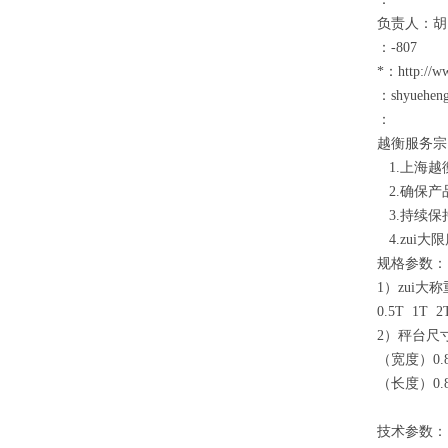
负责人：胡
：
-807
*：
http://w
：
shyuehen
：
越衡服务宗
1.
上海越
2.
确保产
3.
持续保
4.
zui
规格参数：
1）
zui大称
0.5T 1T 2T
2）
秤台尺
（
宽度
）0.8
（
长度
）0.
技术参数：