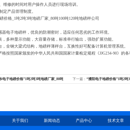
、维修的时间对用户操作人员进行现场培训。
制定产品管理制度。
磅价格
_1
吨
2
吨
3
吨地磅厂家
_80
吨
100
吨
120
吨地磅秤公司
感器电子地磅秤，优良的防潮密封，适应任何恶劣的工作环境。
表，多种显示功能，大容量存储，标准串行输出，强劲扩展功能。
台，全钢大梁式结构，地磅秤薄秤台，互换性好可配备计算机管理系统。
严格按照国家颁发的中华人民共和国国家计量检定规程《
JJG234-90
》的各
乡电子地磅价格”1吨2吨3吨地磅厂家_80吨
下一篇：
“濮阳电子地磅价格”1吨2吨
吨地磅秤公司
关于我们
新闻动态
产品中心
技术文章