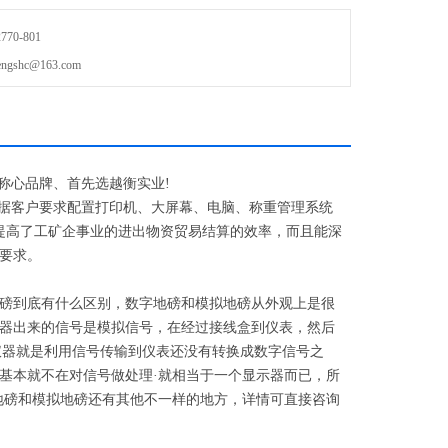
70-801
shc@163.com
称心品牌、首先选越衡实业
!
据客户要求配置打印机、大屏幕、电脑、称重管理系统
提高了工矿企事业的进出物资贸易结算的效率，而且能深
要求。
磅到底有什么区别，数字地磅和模拟地磅从外观上是很
器出来的信号是模拟信号，在经过接线盒到仪表，然后
仪器就是利用信号传输到仪表还没有转换成数字信号之
基本就不在对信号做处理
·
就相当于一个显示器而已，所
地磅和模拟地磅还有其他不一样的地方，详情可直接咨询