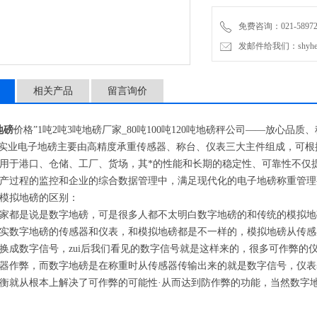
免费咨询：021-589727
发邮件给我们：shyheng
相关产品
留言询价
地磅
价格
”1
吨
2
吨
3
吨地磅厂家
_80
吨
100
吨
120
吨地磅秤公司
——
放心品质、
业电子地磅主要由高精度承重传感器、称台、仪表三大主件组成，可根
用于港口、仓储、工厂、货场，其*的性能和长期的稳定性、可靠性不仅
产过程的监控和企业的综合数据管理中，满足现代化的电子地磅称重管理
模拟地磅的区别：
家都是说是数字地磅，可是很多人都不太明白数字地磅的和传统的模拟地
实数字地磅的传感器和仪表，和模拟地磅都是不一样的，模拟地磅从传感
换成数字信号，zui后我们看见的数字信号就是这样来的，很多可作弊的
器作弊，而数字地磅是在称重时从传感器传输出来的就是数字信号，仪表
衡就从根本上解决了可作弊的可能性
·
从而达到防作弊的功能，当然数字