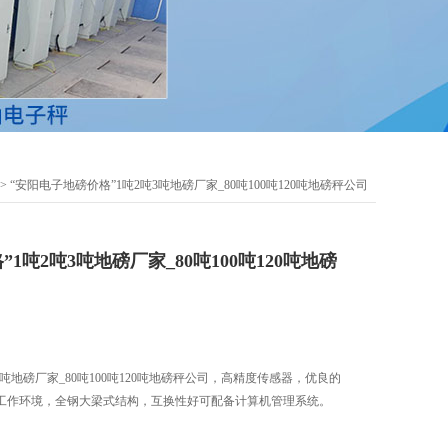
> “安阳电子地磅价格”1吨2吨3吨地磅厂家_80吨100吨120吨地磅秤公司
1吨2吨3吨地磅厂家_80吨100吨120吨地磅
3吨地磅厂家_80吨100吨120吨地磅秤公司，高精度传感器，优良的
工作环境，全钢大梁式结构，互换性好可配备计算机管理系统。