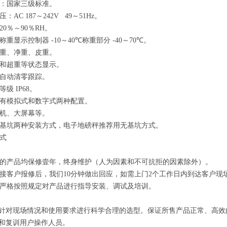
：国家三级标准。
压：
AC 187
～
242V 49
～
51Hz
。
20
％～
90
％
RH
。
：称重显示控制器
-10
～
40℃
称重部分
-40
～
70℃
。
重、净重、皮重。
和超重等状态显示。
自动清零跟踪。
护等级
IP68
。
有模拟式和数字式两种配置。
机、大屏幕等。
基坑两种安装方式，电子地磅秤推荐用无基坑方式。
式
的产品均保修壹年，终身维护
（
人为因素和不可抗拒的因素除外
）
。
接客户报修后，我们
10
分钟做出回应，如需上门
2
个工作日内到达客户现
严格按照规定对产品进行指导安装、调试及培训。
针对现场情况和使用要求进行科学合理的选型。保证所售产品正常、高效
和复训用户操作人员。