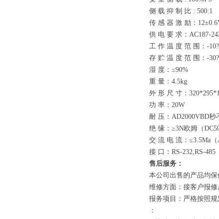
侧 载 抑 制 比
: 500:1
传 感 器 激 励：
12±0.6
供 电 要 求：
AC187-24
工 作 温 度 范 围：
-10
存 贮 温 度 范 围：
-30
湿 度：
≤90%
重 量：
4.5kg
外 形 尺 寸：
320*295
功 率：
20W
耐 压：
AD2000VBD
秒
绝 缘：
≥3N
欧姆
（DC5
交 流 电 流：
≤3.5Ma（
接 口：
RS-232,RS-485
售后服务：
本公司出售的产品均保
维修方面：接客户报修
报务项目：严格按照规
：