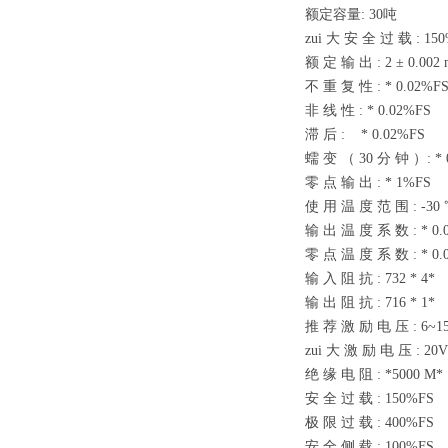
额定容量
: 30
吨
zui 大 安 全 过 载
: 15
额 定 输 出
: 2 ± 0.002
不 重 复 性
: * 0.02%F
非 线 性
: * 0.02%FS
滞 后
: * 0.02%FS
蠕 变
（ 30
分 钟
）: *
零 点 输 出
: * 1%FS
使 用 温 度 范 围
: -30
输 出 温 度 系 数
: * 0
零 点 温 度 系 数
: * 0
输 入 阻 抗
: 732 * 4*
输 出 阻 抗
: 716 * 1*
推 荐 激 励 电 压
: 6~
zui 大 激 励 电 压
: 2
绝 缘 电 阻
: *5000 M
安 全 过 载
: 150%FS
极 限 过 载
: 400%FS
安 全 侧 载
: 100%FS