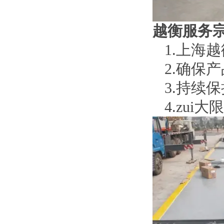
越衡服务
1.
上海越
2.
确保产
3.
持续保
4.
zui