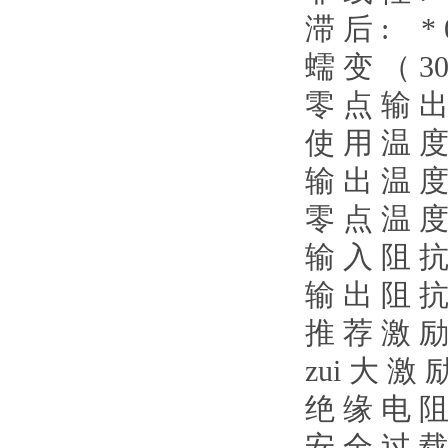
滞 后
: * 
蠕 变
（ 3
零 点 输 
使 用 温 
输 出 温 
零 点 温 
输 入 阻 
输 出 阻 
推 荐 激 
zui 大 激
绝 缘 电 
安 全 过 