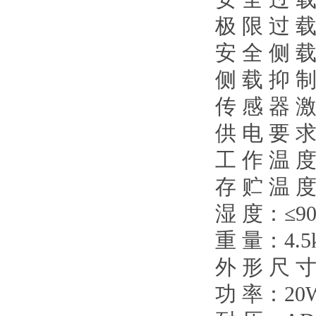
极 限 过 
安 全 侧 
侧 载 抑 
传 感 器 
供 电 要 
工 作 温 
存 贮 温 
湿 度：
≤9
重 量：
4.5
外 形 尺 
功 率：
20