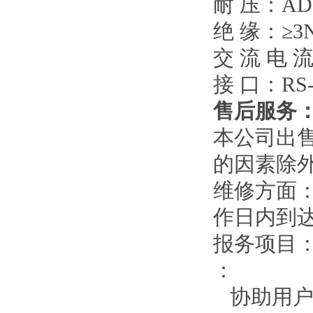
耐 压：
AD
绝 缘：
≥3
交 流 电 
接 口：
RS-
售后服务
本公司出
的因素除
维修方面
作日内到
报务项目
：
协助用户