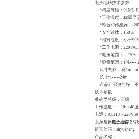
电子地磅技术参数
*
精度等级：
01ML I
*
工作温度：称重显
*
称台和传感器：
-2
*
安全过载：
150
％
*
相对湿度：小于
90
*
工作电源：
220VAC
*
电压范围：－
15
％
*
称量范围：
1
吨
---- 
尺寸规格：宽
1m 2m
长
1m -----24m
产品介绍说的好，不
技术参数
准确度特级：三级
工作温度：－
10~+40
度
电源：
AC110
～
220V50
上海越衡
电子地磅
物有
留言信箱：
shyueheng
产品名称：