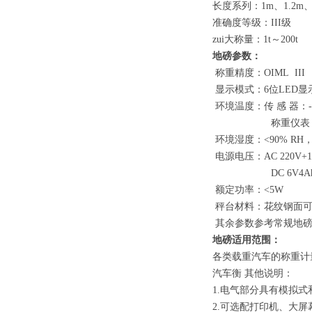
长度系列：
1m
、
1.2m
准确度等级：
III
级
zui大称量：
1t
～
200t
地磅参数：
称重精度：
OIML III
显示模式：
6
位
LED
显
环境温度：传 感 器：
称重仪表
环境湿度：
<90% RH
电源电压：
AC 220V+
DC 6V4A
额定功率：
<5W
秤台材料：花纹钢面
其余参数参考常规地
地磅适用范围：
各类载重汽车的称重计
汽车衡 其他说明：
1.
电气部分具有模拟式
2.
可选配打印机、大屏