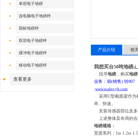
单层电子地磅
连电脑电子地磅秤
国标地磅秤
双层电子地磅秤
产品介绍
相
缓冲电子地磅秤
移动电子地磅秤
我想买台50吨地磅
,(
找寻
地磅
，购买
地磅
查看更多
业务：胡
(
销售
)
转
80
:
www.scales-yh.com
采用
U
型截面梁作为
单、快速。
安装传感器部位及多
上述整体及布局的合
地磅规格：
宽度系列：
1m 1.2m 1.