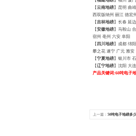
【
福建地磅
】福州 厦门
【
云南地磅
】昆明 曲靖
西双版纳州 丽江 德宏
【
吉林地磅
】长春 延边
【
安徽地磅
】马鞍山 合
宿州 亳州 六安 阜阳
【
四川地磅
】成都 绵阳
攀之花 遂宁 广元 雅安
【
宁夏地磅
】银川市 石
【
辽宁地磅
】沈阳 大连
产品关键词
:60吨
电子
上一篇：
50吨电子地磅多少