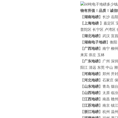
物有所值！品质！诚信
【
湖南地磅
】长沙 岳阳
【
上海地磅
】嘉定区 
普陀区 长宁区 卢湾区 
【
湖北地磅
】武汉 宜昌
【
湖南电子地磅
】衡阳 
【
广西地磅
】南宁 柳州
来宾 崇左 玉林
【
广东地磅
】广州 深圳
阳江 清远 东莞 中山 潮
【
河南地磅
】郑州 开封
【
河北地磅
】石家庄 保
【
山东地磅
】青岛 烟台
【
山西地磅
】太原 临汾
【
江西地磅
】南昌 赣州
【
江苏地磅
】南京 镇江
【
浙江地磅
】杭州 温州