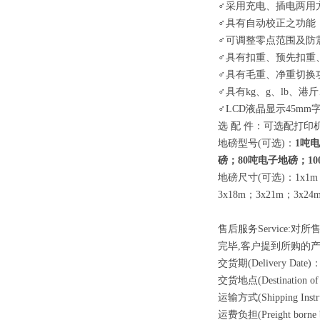
♂
采用充电、插电两用
♂
具有自动校正之功能
♂
可调整零点范围及防
♂
具有扣重、预先扣重
♂
具有毛重、净重切换
♂
具有
kg
、
g
、
lb
、港斤
♂LCD
液晶显示
45mm
选 配 件：可选配打
地磅型号(可选)：
1
吨电
磅；
80
吨电子地磅；
10
地磅尺寸(可选)：
1x1m
3x18m
；
3x21m
；
3x24
售后服务
Service:
对所
完毕
,
客户提到所购的
交货期
(Delivery Date)
交货地点
(Destination of
运输方式
(Shipping Instr
运费负担
(Preight borne