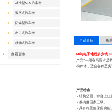
标准型SCS-汽车衡
数字式汽车衡
防爆型汽车衡
出口式汽车衡
产品介绍
相
移动式汽车衡
查看更多
60吨电子地磅
多少钱
,6
产品*
—
顾客高要求是
构秤体，适合各种恶劣
产品特点：
♂
结构坚固，秤台上任
♂
准确度国家三级
。
♂
具有秤重值保留功能