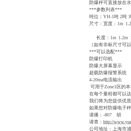
防爆秤可直接放在
***
参数列表
***
吨位：
YH-1
吨
2
吨
3
尺寸：宽度：
1m 1.
长度：
1m 1.2m 
（如有非标尺寸可
***
可以选配
***
防爆打印机
防爆大屏幕显示
超载防爆报警系统
4-20ma
电流输出
可用于
Zone1
区的本
在每个量程都可以
我们将为您提供优
如果您对防爆电子
请播：
-807
胡
请查：
http://www.yu
公司地址：上海市