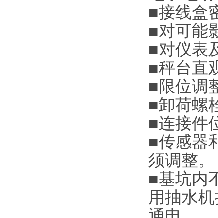
■
接线盒
■
对可能
■
对仪表
■
秤台直
■
限位调
■
卸荷螺
■
连接件
■
传感器
须调整。
■
基坑内
用抽水机
通电。