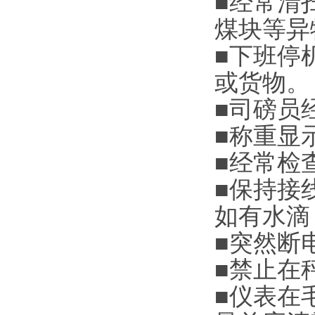
■
经常清
煤块等异
■
下班停
或货物。
■
司磅员
■
称重显
■
经常检
■
保持接
如有水滴
■
突然断
■
禁止在
■
仪表在