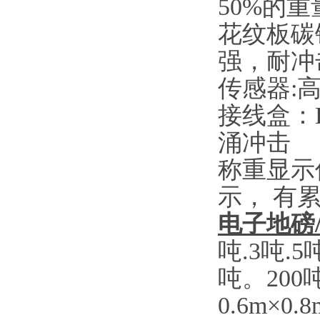
50%
的重
花纹板碳
强，耐冲
传感器
:
接线盒：
涌冲击
称重显示
示， 有
电子地磅
吨
.3
吨
.5
吨。
200
0.6m×0.