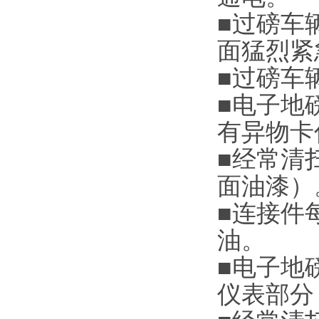
■
过磅车辆
面猛烈紧
■
过磅车
■
电子地
有异物卡
■
经常清
面油漆
）
■
连接件
油。
■
电子地
仪表