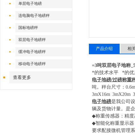
单层电子地磅
连电脑电子地磅秤
国标地磅秤
双层电子地磅秤
产品介绍
相
缓冲电子地磅秤
移动电子地磅秤
=3
吨双层电子地称
_
*的技术水平 *的优
查看更多
电子地磅
/
过磅称重
吨。秤台尺寸：
0.6
3mX16m 3mX20m 3
电子地磅
是我公司
辆及货物计量。是
◆
称重传感器：精度
◆
智能化称重显示器
要求配接微机管理