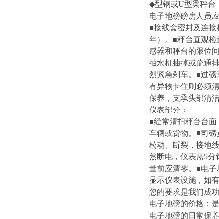
◆
型钢或
U
型梁秤台
电子地磅磅房人员
■
接线盒密封及连接
年
）
。
■
秤台直观检
感器和秤台的限位
抽水机抽掉或疏通
烈紧急刹车。
■
过磅
有异物卡住则必须
保养，支承头部清
仪表部分：
■
经常清扫秤台台面
车辆或货物。
■
司磅
松动、断裂，接地
然断电，仪表需
5
分
量前应清零。
■
电子
显示仪表设施，如
您的要求是我们成功
电子地磅的价格：
电子地磅的日常保