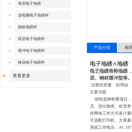
单层电子地磅
连电脑电子地磅秤
国标地磅秤
双层电子地磅秤
产品介绍
相
缓冲电子地磅秤
移动电子地磅秤
电子地磅∧地磅
电子地磅
俗称
地磅
查看更多
层、钢材缓冲型等
过硬的质量┊的理由┊
主要功能
:
按组选择称重项目，实
员、进出物资、收货单
持网络工作方式各计量
可选配打印机、大屏幕
系统工作电压：
AC 187