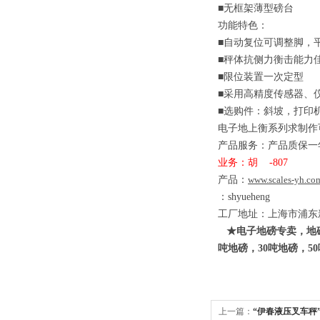
■无框架薄型磅台
功能特色：
■自动复位可调整脚，
■秤体抗侧力衡击能力
■限位装置一次定型
■采用高精度传感器、
■选购件：斜坡，打印
电子地上衡系列求制作
产品服务：产品质保一
业务：胡
-807
产品：
www.scales-yh.co
：
shyueheng
工厂地址：上海市浦东
★电子地磅专卖，地磅
吨地磅，
30
吨地磅，
50
上一篇：
“伊春液压叉车秤”