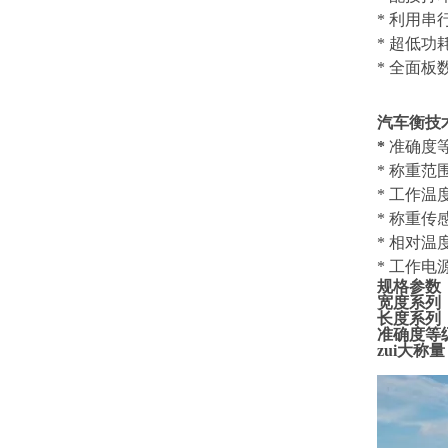
* 利用
* 超
* 全面板
汽车衡
技
*
准确度
* 称重范
* 工作温
* 称重传
* 相
* 工作电源：
规格参数
宽度系列：3
长度系列：
准确度等级
zui大称量