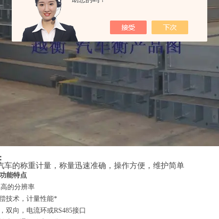
：
汽车的称重计量，称量迅速准确，操作方便，维护简单
功能特点
ui高的分辨率
偿技术，计量性能*
，双向，电流环或
RS485
接口