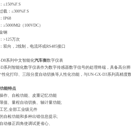
：
≤150%F.S
过载：
≤300%F.S
：
IP68
：
≥5000MΩ
（
100VDC
）
金钢
：
>125
万次
：双向，
2
线制，电流环或
RS485
接口
-D8
系列中文智能化
汽车衡
数字仪表
-D
系列智能化数字仪表作为数字传感器数字信号的处理终端，具备高分辨
个性化打印、三段分度自动切换等人性化功能，与
UN-GX-D3
系列高精度
功能特点
操作、自检功能、皮重记忆功能
限值、量程自动切换、轴计量功能
;
工艺
,
全部工业级元件
的自检功能和多种出错信息提示
;
自动修正四角使调试更省心、