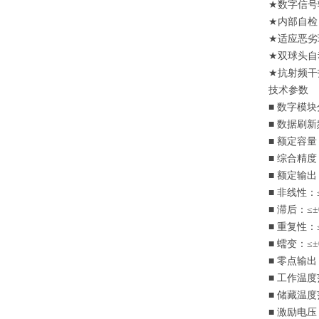
★
数字信号
★
内部自检
★
适应恶劣
★
双球头自
★
抗射频干
技术参数
■
数字模块
■
数据刷新
■
额定容量
■
综合精度
■
额定输出
■
非线性：
■
滞后：
≤±
■
重复性：
■
蠕变：
≤±
■
零点输出
■
工作温度
■
储藏温度
■
激励电压