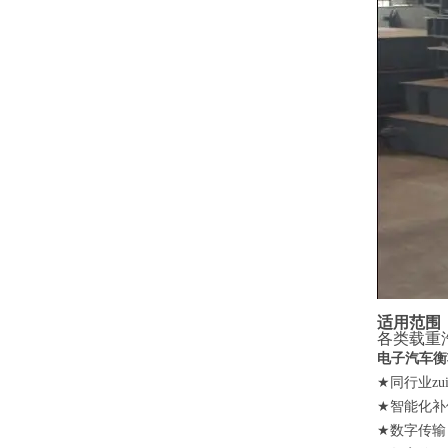
适用范围
各类载重
电子汽车衡
★
同行业z
★
智能化补
★
数字传输