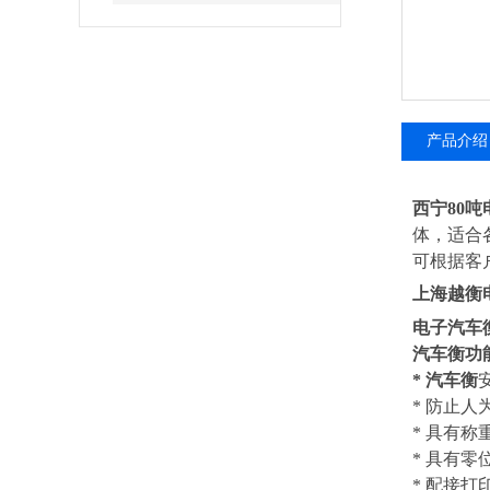
产品介绍
西宁80
体，适合
可根据客
上海越衡
电子汽车
汽车衡
功
*
汽车衡
* 防止人
* 具有
* 具
* 配接