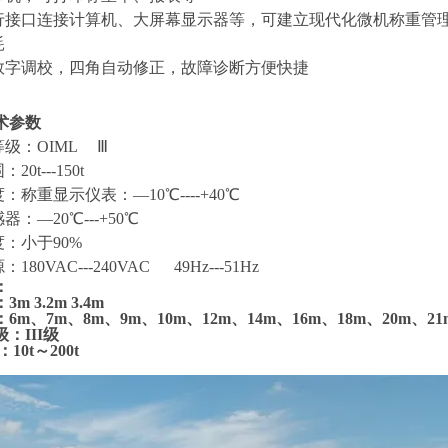
串行接口连接计算机、大屏幕显示器等，可建立现代化微机称
低功耗
数
字调校，四角自动修正，故障诊断方便快捷
术参数
等级：OIML Ⅲ
围：20t---150t
度：称重显示仪表：—10℃----+40℃
感器：—20℃---+50℃
对温度：小于90%
180VAC---240VAC 49Hz---51Hz
：
m 3.2m 3.4m
6m、7m、8m、9m、10m、12m、14m、16m、18m、20m、21
：III级
：10t～
20
0t