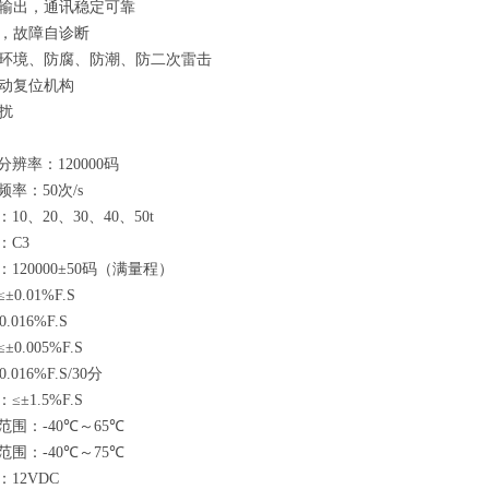
输出，通讯稳定可靠
，故障自诊断
环境、防腐、防潮、防二次雷击
动复位机构
扰
分辨率：
120000
码
频率：
50
次
/s
：
10
、
20
、
30
、
40
、
50t
：
C3
：
120000±50
码（满量程）
≤±0.01%F.S
0.016%F.S
≤±0.005%F.S
0.016%F.S/30
分
：
≤±1.5%F.S
范围：
-40
℃
～
65
℃
范围：
-40
℃
～
75
℃
：
12VDC