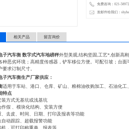
免费咨询：021-589727
发邮件给我们：shyheng
相关产品
留言询价
吨电子汽车衡 数字式汽车地磅秤
外型美观
,
结构坚固
,
工艺*
,
创新高
各种恶劣环境；高精度传感器，铲车移位方便。可配引坡；台面
户要求订制尺寸
。
电子汽车衡
生产厂家供应：
衡
适用于车站、港口、仓库、矿山、粮棉油收购加工、石油化工
能特点
安装方式
无基坑或浅基坑
为作
假
、模块化结构、安装方便
称重、去皮、时间、日期、打印及报表等功能
有零位自动跟踪、超载报警功能
打印机，可打印称重单、报表等