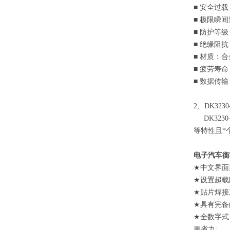
■
安全过载
■
极限瞬间
■
防护等级
■
绝缘阻抗
■
材质：合
■
疲劳寿命
■
数据传输
2
、
DK3230
DK3230
等特性且*
电子汽车衡
★
中文界面
★
设置超载
★
贴片焊接
★
具有完备
★
全数字式
更省力
;