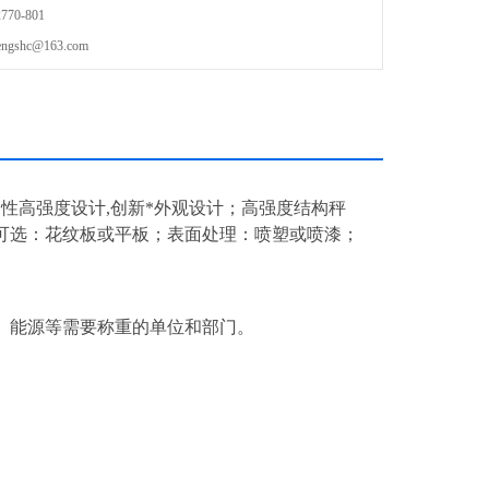
70-801
shc@163.com
刚性高强度设计
,
创新*外观设计；高强度结构秤
可选：花纹板或平板；表面处理：喷塑或喷漆；
、能源等需要称重的单位和部门。