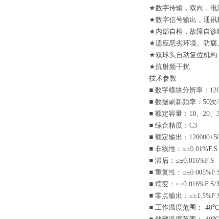
★
数字传输，双向，电
★
数字信号输出，通讯
★
内部自检，故障自诊
★
适应恶劣环境、防腐
★
双球头自动复位机构
★
抗射频干扰
技术参数
■
数字模块分辨率：
12
■
数据刷新频率：
50
次
/
■
额定容量：
10
、
20
、
■
综合精度：
C3
■
额定输出：
120000±5
■
非线性：
≤±0.01%F.S
■
滞后：
≤±0.016%F.S
■
重复性：
≤±0.005%F.
■
蠕变：
≤±0.016%F.S/
■
零点输出：
≤±1.5%F.
■
工作温度范围：
-40
℃