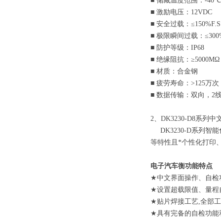
■
储藏温度范围：
-40
℃
■
激励电压：
12VDC
■
安全过载：
≤150%F.S
■
极限瞬间过载：
≤300
■
防护等级：
IP68
■
绝缘阻抗：
≥5000MΩ
■
材质：合金钢
■
疲劳寿命：
>125
万次
■
数据传输：双向，
2
2
、
DK3230-D8
系列中
DK3230-D
系列智能
等特性且*个性化打印
电子汽车衡
功能特点
★
中文界面操作、自检
★
设置超载限值、量程
★
贴片焊接工艺
,
全部工
★
具有完备的自检功能