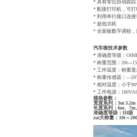
* 具有零位自
* 配接打印机，
* 利用串行接口
* 超低功耗
* 全面板数
字调校，
汽车衡
技术参数
*
准确度等级：OI
* 称重范围：20t-
* 工作温度：称重显
* 称重传感器：—2
* 相对温度：
* 工作电源：180VAC-
规格参数
：
宽度系列：3m 3.2m 
长度系列：6m、7m、8
准确度等级：III级
zui大称量：10t～
20