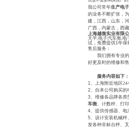
但这不是影响其推广的
我公司常年
生产
电
的业务不断扩张，为
建，江西，山东，
广西，内蒙古，西
上海越衡实业有限
天平
,
电子汽车衡
,
电
试，免费提供
1
年保
售后服务：
我们拥有专业的技
好更及时的维修和
服务内容如下
1
、上海附近地区
24
2
、自本公司购买的
3
、维修各品牌各类
车衡
、计数秤、打
4
、提供传感器、电
5
、设计安装机械秤
发各种非标台秤、