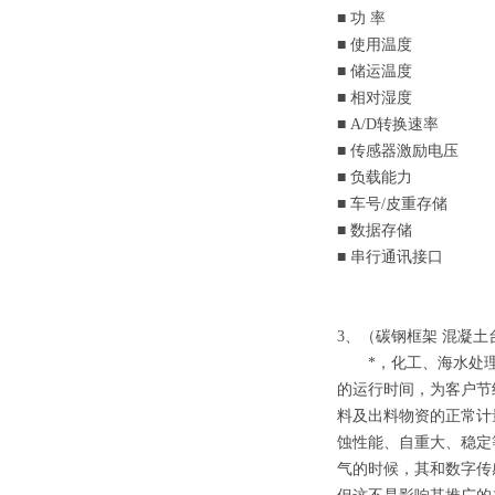
■
功
率
≤75
■
使用温度
■
储运温度
-
■
相对湿度
<9
■ A/D
转换速率
5
■
传感器激励电压
1
■
负载能力
■
车号
/
皮重存储
1
■
数据存储
17
■
串行通讯接口
RS2
3
、（碳钢框架
混凝土
*，化工、海水处
的运行时间，为客户节
料及出料物资的正常计
蚀性能、自重大、稳定
气的时候，其和数字传