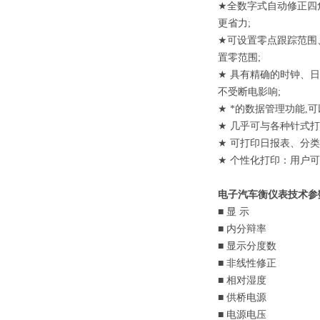
★
全数字式自动修正四
更省力
;
★
可设置零点跟踪范围
置零范围
;
★
具有精确的时钟、日
不受断电影响
;
★
*的数据管理功能
,
可
★
几乎可与各种针式打
★
可打印日报表、分类
★
个性化打印：用户可
电子汽车衡
仪表
技术参
■
显
示
■
内分辩率
2,0
■
显示分度数
1,
■
非线性修正
1
■
相对湿度
10%
■
供桥电源
DC
■
电源电压
AC180