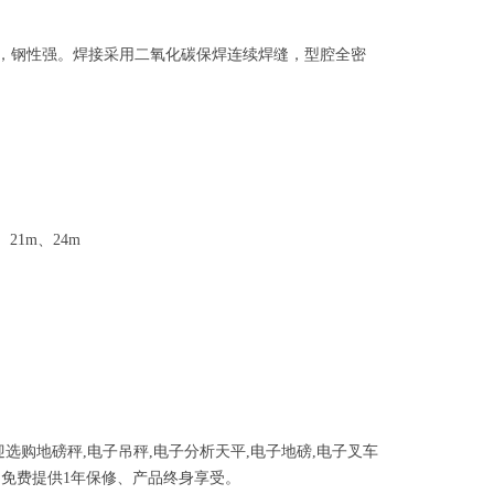
，钢性强。焊接采用二氧化碳保焊连续焊缝，型腔全密
、
21m
、
24m
迎选购地磅秤
,
电子吊秤
,
电子分析天平
,
电子地磅
,
电子叉车
，免费提供
1
年保修、产品终身享受。