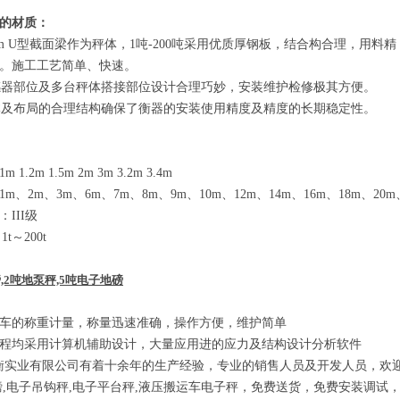
的材质：
m U
型截面梁作为秤体，
1
吨
-200
吨采用优质厚钢板，结合构合理，用料精
。施工工艺简单、快速。
器部位及多台秤体搭接部位设计合理巧妙，安装维护检修极其方便。
及布局的合理结构确保了衡器的安装使用精度及精度的长期稳定性。
1m 1.2m 1.5m 2m 3m 3.2m 3.4m
1m
、
2m
、
3m
、
6m
、
7m
、
8m
、
9m
、
10m
、
12m
、
14m
、
16m
、
18m
、
20m
：
III
级
：
1t
～
200t
,2吨地泵秤,5吨电子地磅
车的称重计量，称量迅速准确，操作方便，维护简单
程均采用计算机辅助设计，大量应用进的应力及结构设计分析软件
衡实业有限公司有着十余年的生产经验，专业的销售人员及开发人员，欢
磅
,
电子吊钩秤
,
电子平台秤
,
液压搬运车电子秤，免费送货，免费安装调试