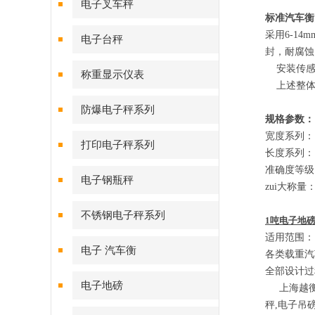
电子叉车秤
标准汽车衡
采用
6-14m
电子台秤
封，耐腐蚀
安装传感
称重显示仪表
上述整体
防爆电子秤系列
规格参数：
宽度系列：
打印电子秤系列
长度系列：
准确度等级
电子钢瓶秤
zui大称量
不锈钢电子秤系列
1吨电子地磅
适用范围：
电子 汽车衡
各类载重汽
全部设计过
电子地磅
上海越
秤
,
电子吊