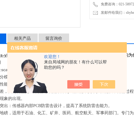
免费咨询：021-589727
发邮件给我们：shyheng
相关产品
留言询价
es-yh.com
购买
1吨电子地磅,3吨地泵秤,5吨电子地磅
让上海越衡真诚的为
欢迎您！
来自局域网的朋友！有什么可以帮
胡
助您的吗？
.scales-yh.com
：
shyueheng
分模拟式，数字式，防暴式：
性能电子地磅：
差，四角调整更加方便。具有故障自诊断性能，抗干扰性能强，传输过程
现象的出现。
突出：传感器内部
PCB
防雷击设计，提高了系统防雷击能力。
地磅，适用于石油、化工、矿井、医药、航空航天、军事药部门。专门为