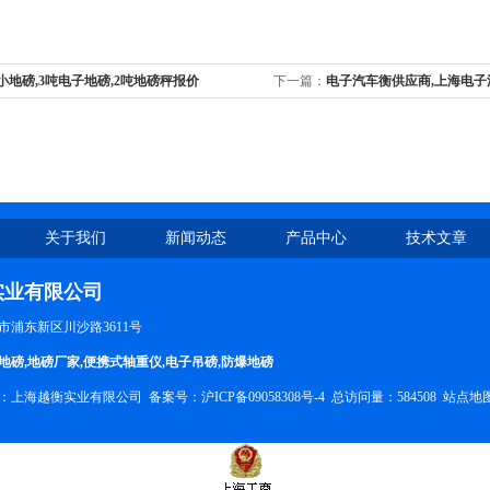
小地磅,3吨电子地磅,2吨地磅秤报价
下一篇：
电子汽车衡供应商,上海电子
厂家
关于我们
新闻动态
产品中心
技术文章
实业有限公司
市浦东新区川沙路3611号
地磅
,
地磅厂家
,
便携式轴重仪
,
电子吊磅
,
防爆地磅
所有：上海越衡实业有限公司 备案号：
沪ICP备09058308号-4
总访问量：584508
站点地