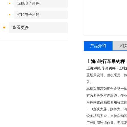
无线电子吊秤
打印电子吊磅
查看更多
产品介绍
相
上海5吨行车吊钩秤
上海5吨行车吊钩秤（五吨
重场景设计。整机采用一
备。
本机采用高强度合金钢一体
有效避免钢丝绳缠绕，作
吊秤内置高精度专用称重
LED直视大屏，数字大、
设备功能齐全，支持自动
厂长时间连续作业。无需