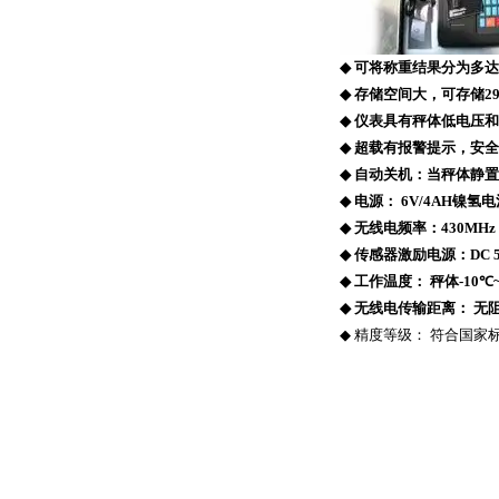
◆
可将称重结果分为多达
◆
存储空间大，可存储
2
◆
仪表具有秤体低电压和
◆
超载有报警提示，安全
◆
自动关机：当秤体静置
◆
电源：
6V/4AH
镍氢电
◆
无线电频率：
430MHz
◆
传感器激励电源：
DC 
◆
工作温度：
秤体
-1
0
℃
◆
无线电传输距离：
无
◆
精度等级：
符合国家