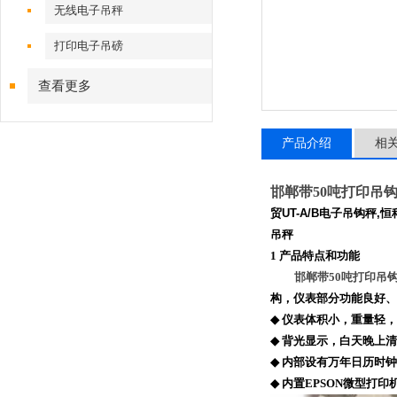
无线电子吊秤
打印电子吊磅
查看更多
产品介绍
相
邯郸带50吨打印吊
贸
UT-A/B
电子吊钩秤
,
恒
吊秤
1
产品特点和功能
邯郸带50吨打印吊
构，仪表部分功能良好、
◆
仪表体积小，重量轻，
◆
背光显示，白天晚上清
◆
内部设有万年日历时钟
◆
内置
EPSON
微型打印