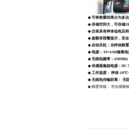
◆
可将称重结果分为多达
◆
存储空间大，可存储
2
◆
仪表具有秤体低电压和
◆
超载有报警提示，安全
◆
自动关机：当秤体静置
◆
电源：
6V/4AH
镍氢电
◆
无线电频率：
430MHz
◆
传感器激励电源：
DC 
◆
工作温度：
秤体
-1
0
℃
◆
无线电传输距离：
无
◆
精度等级：
符合国家