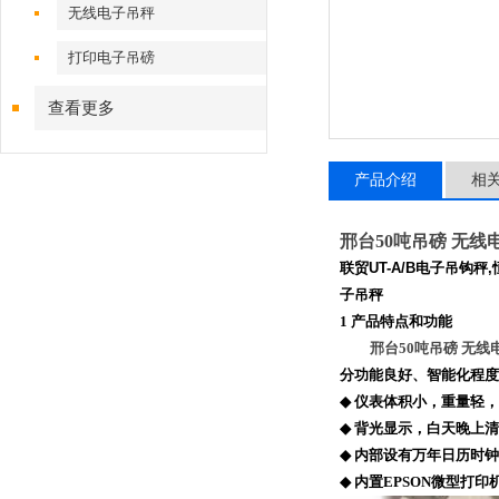
无线电子吊秤
打印电子吊磅
查看更多
产品介绍
相
邢台50吨吊磅 无线
联贸
UT-A/B
电子吊钩秤
,
子吊秤
1
产品特点和功能
邢台50吨吊磅 无线
分功能良好、智能化程度
◆
仪表体积小，重量轻，
◆
背光显示，白天晚上清
◆
内部设有万年日历时钟
◆
内置
EPSON
微型打印