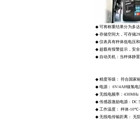
◆
可将称重结果分为多达
◆
存储空间大，可存储
2
◆
仪表具有秤体低电压和
◆
超载有报警提示，安全
◆
自动关机：当秤体静置
◆
精度等级：
符合国家
◆
电源：
6V/4AH
镍氢电
◆
无线电频率：
430MHz
◆
传感器激励电源：
DC 
◆
工作温度：
秤体
-1
0
℃
◆
无线电传输距离：
无