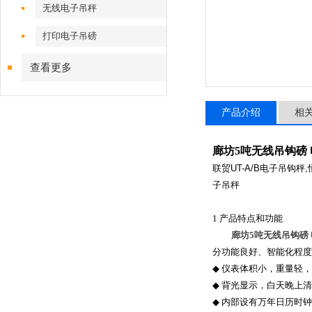
无线电子吊秤
打印电子吊磅
查看更多
产品介绍
相
廊坊5吨无线吊钩磅
联贸
UT-A/B
电子吊钩秤
,
子吊秤
1
产品特点和功能
廊坊5吨无线吊钩磅
分功能良好、智能化程度
◆
仪表体积小，重量轻，
◆
背光显示，白天晚上清
◆
内部设有万年日历时钟