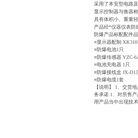
采用了本安型电路
显示控制器与衡器
具有体积小、重量
产品经*仪器仪表防
防爆产品标配配件
≡显示器配制
XK310
≡防爆电池
1
只
≡防爆传感器
YZC-6
≡电池充电器
1
只
≡防爆接线盒
JX-D1
≡防爆电缆
1
套
【说明】
1
、交货地
务承诺
1
、对所售产
用产品当中出现技