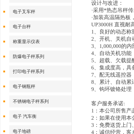
设计与改进：
·采用*热态吊秤
电子叉车秤
·加装高温隔热板
UP3000H 直
电子台秤
1、良好的动态称
2、开机、关机自
称重显示仪表
3、1,000,0
4、自动关机功能
防爆电子秤系列
5、超载、欠载提
6、集成度高，具
打印电子秤系列
7、配无线遥控器
8、累计、自动累
电子钢瓶秤
9、钩环镀铬处理
不锈钢电子秤系列
客户服务承诺:
1：本公司所售产
电子 汽车衡
2：如果在使用
3：免费送货上门
电子地磅
4：诚信经营，客户