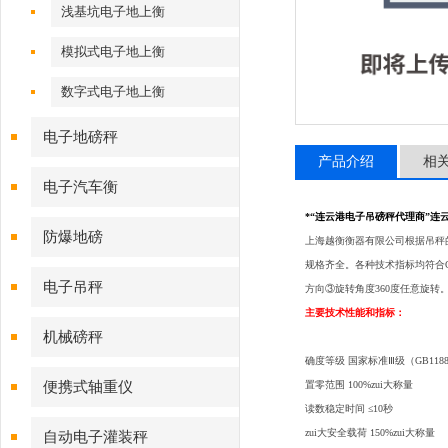
浅基坑电子地上衡
模拟式电子地上衡
数字式电子地上衡
电子地磅秤
产品介绍
相
电子汽车衡
*“连云港电子吊磅秤代理商”连
防爆地磅
上海越衡衡器有限公司根据吊秤
规格齐全。各种技术指标均符合
电子吊秤
方向③旋转角度360度任意旋转
主要技术性能和指标：
机械磅秤
确度等级 国家标准Ⅲ级（GB11883
便携式轴重仪
置零范围 100%zui大称量
读数稳定时间 ≤10秒
zui大安全载荷 150%zui大称量
自动电子灌装秤