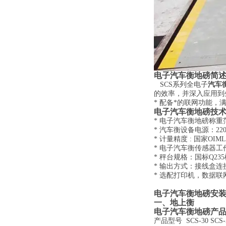
电子汽车衡地磅
简
SCS系列全电子
汽车
的效率，并深入应用到
*
配备*的联网功能，
电子汽车衡地磅
技
* 电子汽车衡地磅
称重范
* 汽车衡
设备电源：220V
*
计量精度 :
国家
OIM
* 电子汽车衡
传感器工作
*
秤台规格：国标Q23
*
输出方式：接线盒连接
*
选配打印机，数据联
电子
汽车衡地磅安
一、地上衡
电子
汽车衡地磅产
产品型号
SCS-30
SCS-