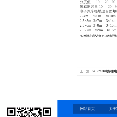
分度值
10
20
20
传感器容量
10
20
3
电子汽车衡地磅
台
2×4
m
3×6
m
3×10
2.5×5
m
3×7
m
3×14
2.5×6
m
3×8
m
3×15
2.5×7
m
3×9
m
3×16
“120吨数字式汽车衡 3*18米电子地
上一篇：
SCS“100吨标准
网站首页
关于