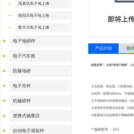
浅基坑电子地上衡
模拟式电子地上衡
数字式电子地上衡
电子地磅秤
产品介绍
相
电子汽车衡
级质品质“，大连1吨电子地磅”，大
防爆地磅
电子吊秤
＆无框架、低台面，U型梁结构
＆材质：碳钢台面4mm、不锈钢贴
机械磅秤
＆不锈钢秤台的表面经抛光、拉
＆受保护的承载活动支脚，对地
便携式轴重仪
＆配备四只合金钢或不锈钢称重
* 地磅型号： SCS
自动电子灌装秤