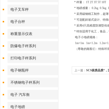
* 秤量： 1T 2T 3T 5T 10T
* 地磅感量： 0.2kg 0.5kg 1
电子叉车秤
* 采用碳钢精工制作，超
* 可选配斜坡式设计、特
电子台秤
* 采用4只高精度防潮型传感器
* 特别适用于化工，食品
称重显示仪表
电子小地磅规格：
1m×1m 1m×1.2m 1.2m×1.
防爆电子秤系列
（尊敬的顾客们：特殊环
打印电子秤系列
电子钢瓶秤
上一篇：
SCS级质品质“，
地磅，沈阳20吨电子地磅
不锈钢电子秤系列
电子 汽车衡
电子地磅