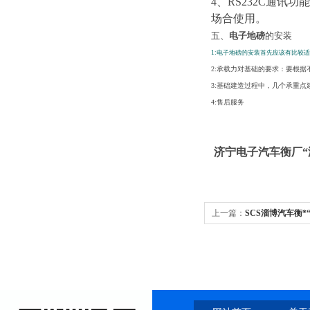
4
、
RS
232C
通讯功能
场合使用。
五、
电子地磅
的安装
1:
电子地磅的安装首先应该有比较适
2:
承载力对基础的要求：要根据
3:
基础建造过程中，几个承重点
4:
售后服务
济宁电子汽车衡厂“
上一篇：
SCS淄博汽车衡*
车衡