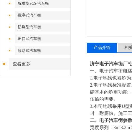
标准型SCS-汽车衡
数字式汽车衡
防爆型汽车衡
出口式汽车衡
产品介绍
相
移动式汽车衡
济宁电子汽车衡厂“
查看更多
一、
电子汽车衡
概
1.
电子地磅也被称为
2.
电子地磅标准配置
磅基本的称重功能
传输的需要。
3.
本司地磅采用
U
型
封，耐腐蚀。施工
二、
电子汽车衡
参
宽度系列：
3m 3.2m 