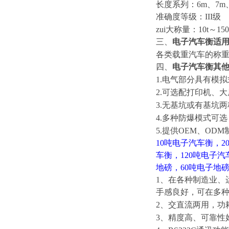
长度系列：
6m
、
7m
准确度等级：
III
级
zui大称量：
10t
～
150
三、
电子汽车衡
适
各类载重汽车的称
四、
电子汽车衡
其
1.
电气部分具有模拟
2.
可选配打印机、大
3.
无基坑或有基坑两
4.
多种防爆模式可选
5.
提供
OEM
、
ODM
10
吨电子汽车衡，
2
车衡，
120
吨电子汽
地磅，
60
吨电子地
1
、在各种制造业、
手感良好，可在多
2
、交直流两用，功
3
、精度高、可靠性