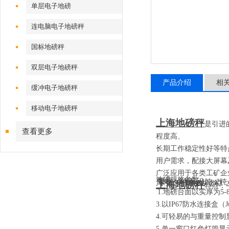
单层电子地磅
连电脑电子地磅秤
国标地磅秤
双层电子地磅秤
产品介绍
相
缓冲电子地磅秤
移动电子地磅秤
上海地磅秤
是引进
查看更多
程度高、
长期工作稳定性好等特
用户需求，配接大屏幕
广泛应用于各类工矿企
地磅规格参数
型号：
XK3150
量程：
600kg 1
吨
2
吨
尺寸：
0.8X0.8 0.8X1 
上海地磅秤
1.5X2.5 2X2.5 2X2 
特点：
1.
地磅台面以实厚为
5-
3.
以
IP67
防水连接盒
（J
4.
可轻易的与重量控制
5
.
单一窗口红色灯管显