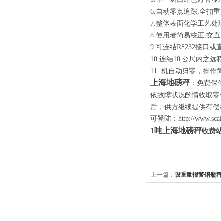
6
.
自动零点追踪
,
全扣重
7
.
整体表面化学工艺处
8
.
使用者简易校正
,
交直
9
.
可连结
RS232
接口或
10
.
连结
10
公尺内之远
11
..
机自动归零，操作
上海地磅秤
：
免费保
依故障状况酌情收取零
后，供方继续提供有偿
可登陆：
http://www.sca
1
吨
上海地磅秤
收费
上一篇：
设重量报警钢瓶